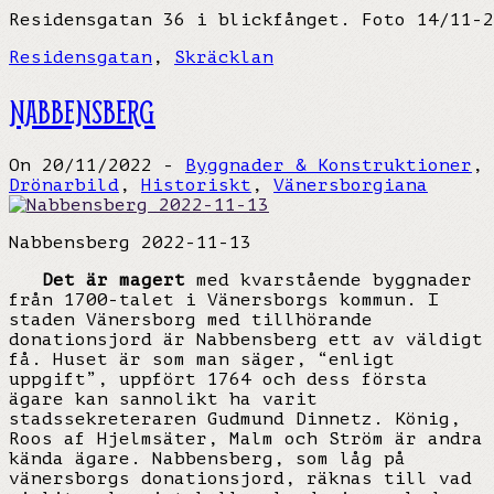
Residensgatan 36 i blickfånget. Foto 14/11-2
Residensgatan
,
Skräcklan
NABBENSBERG
On 20/11/2022 -
Byggnader & Konstruktioner
,
Drönarbild
,
Historiskt
,
Vänersborgiana
Nabbensberg 2022-11-13
Det är magert
med kvarstående byggnader
från 1700-talet i Vänersborgs kommun. I
staden Vänersborg med tillhörande
donationsjord är Nabbensberg ett av väldigt
få. Huset är som man säger, “enligt
uppgift”, uppfört 1764 och dess första
ägare kan sannolikt ha varit
stadssekreteraren Gudmund Dinnetz. König,
Roos af Hjelmsäter, Malm och Ström är andra
kända ägare. Nabbensberg, som låg på
vänersborgs donationsjord, räknas till vad