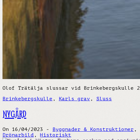
Olof Trätälja slussar vid Brinkebergskulle 2
Brinkebergskulle
,
Karls grav
,
Sluss
NYGÅRD
On 16/04/2023 -
Byggnader & Konstruktioner
,
Drönarbild
,
Historiskt