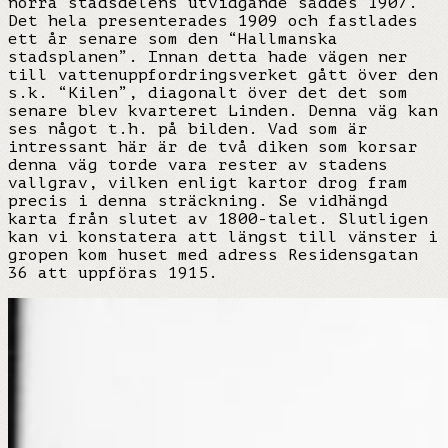
norra stadsdelens utvidgande såddes 1907.
Det hela presenterades 1909 och fastlades
ett år senare som den “Hallmanska
stadsplanen”. Innan detta hade vägen ner
till vattenuppfordringsverket gått över den
s.k. “Kilen”, diagonalt över det det som
senare blev kvarteret Linden. Denna väg kan
ses något t.h. på bilden. Vad som är
intressant här är de två diken som korsar
denna väg torde vara rester av stadens
vallgrav, vilken enligt kartor drog fram
precis i denna sträckning. Se vidhängd
karta från slutet av 1800-talet. Slutligen
kan vi konstatera att längst till vänster i
gropen kom huset med adress Residensgatan
36 att uppföras 1915.