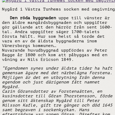
Nygård i Västra Tunhems socken med omgivning
Den röda byggnaden
uppe till vänster är
den äldre mangårdsbyggnaden och uppgifter
gör gällande att den härrör från sent 1600-
tal. Andra uppgifter säger 1700-talets
första hälft. Hur som helst så torde det
vara en av de äldsta byggnaderna inom
Vänersborgs kommunen…
Nuvarande huvudbyggnad uppfördes av Peter
Bagge år 1800 och kom att påbyggas med en
våning av Nils Ericson 1849.
“Egendomen synes under äldsta tider ha haft
gemensam ägare med det närbelägna Forstena.
Möjligen är det en utbrytning från denna
egendom och just därigenom fått namnet
Nygård.
Carin Göransdotter av Forstenaätten, en
kusinsdotter till Göran Thorstensson, förde
genom sitt äktenskap Nygård till Peter
Nilsson Kafle, gift tre gånger och död 1645
samt begraven i sockenkyrkan. Hans
efterträdare var sonen Göran. Därefter kom