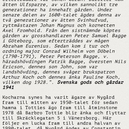
ätten Ulfsparre, av vilken sannolikt tre
generationer ha innehaft gården. Under
senare delen av 1600-talet ägdes denna av
två generationer av ätten Svinhufvud,
ryttmästaren Johan Magnus och kornetten
Axel Fromhold. Från den sistnämnde köptes
gården av grosshandlaren Peter Samuel Bagge
i Göteborg, som efterträddes av mågen
Abraham Eurenius. Sedan kom i tur och
ordning major Conrad Wilhelm von Döbeln
(1790-1791), Peter Peterson Bagge, v.
häradshövdingen Patrik Bagge, översten Nils
Ericson, dennes son John, som var
landshövding, dennes svåger brukspatron
Arthur Koch och dennes änka Pauline Koch,
vilken dog 1928.”.
Svenska gods och gårdar
1941
Kocharna synes ha varit ägare av Nygård
fram till mitten av 1950-talet för sedan
hamna i Totties ägo fram till åtminstone
1978 då Barbro Tottie blir änka och flyttar
till Skräcklegatan 5 i Vänersborg. Här
följer en lucka fram till andra halvan av
1990-talet, då Nygård ägdes av Constantin