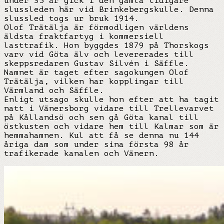
under 35 år gick i den gamla tidigare
slussleden här vid Brinkebergskulle. Denna
slussled togs ur bruk 1914.
Olof Trätälja är förmodligen världens
äldsta fraktfartyg i kommersiell
lasttrafik. Hon byggdes 1879 på Thorskogs
varv vid Göta älv och levererades till
skeppsredaren Gustav Silvén i Säffle.
Namnet är taget efter sagokungen Olof
Trätälja, vilken har kopplingar till
Värmland och Säffle.
Enligt utsago skulle hon efter att ha tagit
natt i Vänersborg vidare till Trellevarvet
på Kållandsö och sen gå Göta kanal till
östkusten och vidare hem till Kalmar som är
hemmahamnen. Kul att få se denna nu 144
åriga dam som under sina första 98 år
trafikerade kanalen och Vänern.