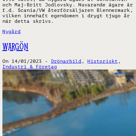
och Maj-Britt Jodlovsky. Nuvarande ägare är
f.d. Scania/VW återförsäljaren Blennermark,
vilken innehaft egendomen i drygt tjugo år
när detta skrivs.
Nygård
WARGÖN
On 14/01/2023 -
Drönarbild
,
Historiskt
,
Industri & Företag