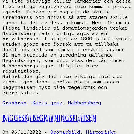
vi lite slarvigt kallar landerier och dessa
fick enligt regelverket inte komma i privat
ägande. Tanken var nog att de skulle
arrenderas och drivas så att staden skulle
kunna ta del av dess utkomst. Men liksom de
flesta landerier på donationsjorden verkar
Nabbensberg redan tidigt ägts av en
privatperson. I slutet av 1800-talet syntes
staden gjort ett försök att ta tillbaka
donationsjord som hamnat i enskilt ägande
då man startade en utredning gällande
Nygårdsängen, som till viss del låg under
Nabbensbergs ägor. Utfallet blev
resultatlöst.
Nuförtiden går det inte riktigt inte att
känna igen denna anrika plats som sedan
begynnelsen hyst både tegelbruk och
exercisplats.
Gropbron
,
Karls grav
,
Nabbensberg
BAGGESKA BEGRAVNINGSPLATSEN
On 06/11/2022 -
Drönarbild
,
Historiskt