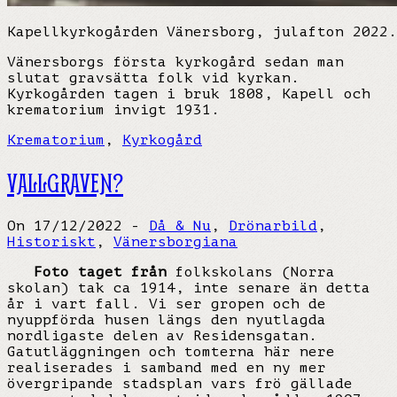
Kapellkyrkogården Vänersborg, julafton 2022.
Vänersborgs första kyrkogård sedan man
slutat gravsätta folk vid kyrkan.
Kyrkogården tagen i bruk 1808, Kapell och
krematorium invigt 1931.
Krematorium
,
Kyrkogård
VALLGRAVEN?
On 17/12/2022 -
Då & Nu
,
Drönarbild
,
Historiskt
,
Vänersborgiana
Foto taget från
folkskolans (Norra
skolan) tak ca 1914, inte senare än detta
år i vart fall. Vi ser gropen och de
nyuppförda husen längs den nyutlagda
nordligaste delen av Residensgatan.
Gatutläggningen och tomterna här nere
realiserades i samband med en ny mer
övergripande stadsplan vars frö gällade