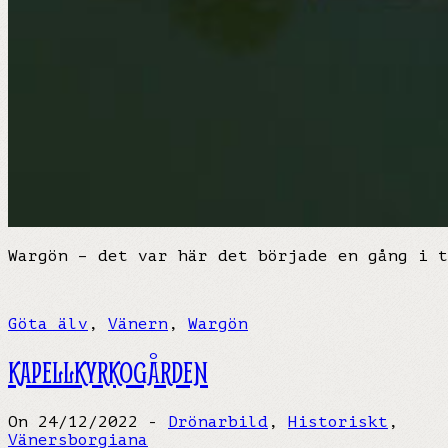
Wargön – det var här det började en gång i t
Göta älv
,
Vänern
,
Wargön
KAPELLKYRKOGÅRDEN
On 24/12/2022 -
Drönarbild
,
Historiskt
,
Vänersborgiana