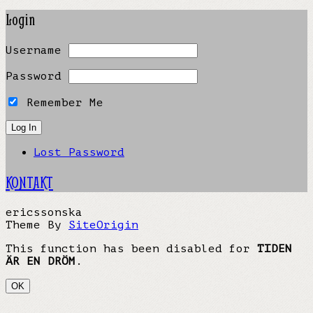
Login
Username
Password
Remember Me
Lost Password
KONTAKT
ericssonska
Theme By
SiteOrigin
This function has been disabled for
TIDEN
ÄR EN DRÖM
.
OK