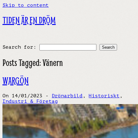
Skip to content
TIDEN ÄR EN DRÖM
Search for:
Posts Tagged:
Vänern
WARGÖN
On 14/01/2023 -
Drönarbild
,
Historiskt
,
Industri & Företag