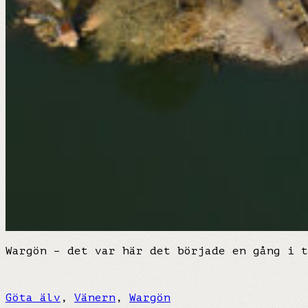
Wargön – det var här det började en gång i t
Göta älv
,
Vänern
,
Wargön