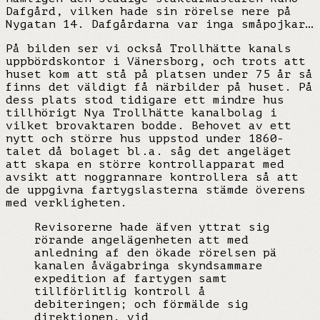
Dafgård, vilken hade sin rörelse nere på
Nygatan 14. Dafgårdarna var inga småpojkar…
På bilden ser vi också Trollhätte kanals
uppbördskontor i Vänersborg, och trots att
huset kom att stå på platsen under 75 år så
finns det väldigt få närbilder på huset. På
dess plats stod tidigare ett mindre hus
tillhörigt Nya Trollhätte kanalbolag i
vilket brovaktaren bodde. Behovet av ett
nytt och större hus uppstod under 1860-
talet då bolaget bl.a. såg det angeläget
att skapa en större kontrollapparat med
avsikt att noggrannare kontrollera så att
de uppgivna fartygslasterna stämde överens
med verkligheten.
Revisorerne hade äfven yttrat sig
rörande angelägenheten att med
anledning af den ökade rörelsen pä
kanalen åvägabringa skyndsammare
expedition af fartygen samt
tillförlitlig kontroll å
debiteringen; och förmälde sig
direktionen, vid