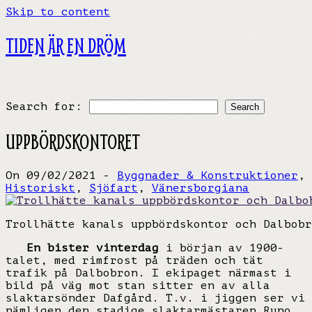
Skip to content
TIDEN ÄR EN DRÖM
Search for:
UPPBÖRDSKONTORET
On 09/02/2021 -
Byggnader & Konstruktioner
,
Historiskt
,
Sjöfart
,
Vänersborgiana
Trollhätte kanals uppbördskontor och Dalbobr
En bister vinterdag
i början av 1900-
talet, med rimfrost på träden och tät
trafik på Dalbobron. I ekipaget närmast i
bild på väg mot stan sitter en av alla
slaktarsönder Dafgård. T.v. i jiggen ser vi
nämligen den stadige slaktarmästaren Runo