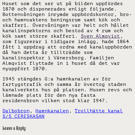
Huset som det ser ut på bilden uppfördes
1870 och disponerades enligt följande.
Bottenvåningen inrymde uppbördskontor, bro-
och hamnvaktens boningsrum samt kök och
skafferi. Övervåningen var helt och hållet
kanalinspektorns och bestod av 4 rum och
kök samt större skafferi.
Sven Almqvist
,
som figurerar i tidigare inlägg, hade 1864
fått i uppdrag att ordna med kanaluppbörden
då han detta år tillträdde som
kanalinspektor i Vänersborg. Familjen
Almqvist flyttade in i huset då det var
nyuppfört 1870.
1945 stängdes G:a hamnkanalen av för
fartygstrafik och samma år övertog staden
kanalverkets hus på platsen. Husen revs och
lämnade plats för den nya fasta
residensbron vilken stod klar 1947.
Dalbobron
,
Hamnkanalen
,
Trollhätte kanal
S/S CERES
KASAN
Leave a Reply