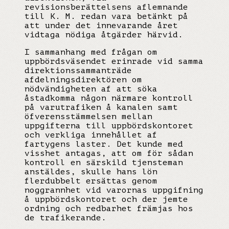
revisionsberättelsens aflemnande
till K. M. redan vara betänkt på
att under det innevarande året
vidtaga nödiga åtgärder härvid.
I sammanhang med frågan om
uppbördsväsendet erinrade vid samma
direktionssammanträde
afdelningsdirektören om
nödvändigheten af att söka
åstadkomma någon närmare kontroll
på varutrafiken å kanalen samt
öfverensstämmelsen mellan
uppgifterna till uppbördskontoret
och verkliga innehållet af
fartygens laster. Det kunde med
visshet antagas, att om för sådan
kontroll en särskild tjensteman
anstäldes, skulle hans lön
flerdubbelt ersättas genom
noggrannhet vid varornas uppgifning
å uppbördskontoret och der jemte
ordning och redbarhet främjas hos
de trafikerande.