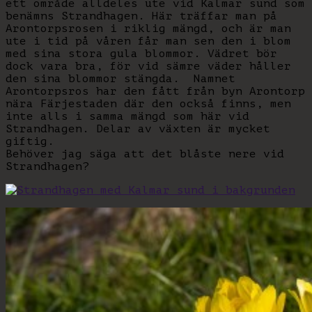
ett område alldeles ute vid Kalmar sund som
benämns Strandhagen. Här träffar man på
Arontorpsrosen i riklig mängd, och är man
ute i tid på våren får man sen den i blom
med sina stora gula blommor. Vädret bör
dock vara bra, för vid sämre väder håller
den sina blommor stängda. Namnet
Arontorpsros har den fått från byn Arontorp
nära Färjestaden där den också finns, men
inte alls i samma mängd som här vid
Strandhagen. Delar av växten är mycket
giftig.
Behöver jag säga att det blåste nere vid
Strandhagen?