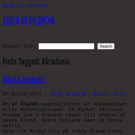
Skip to content
TIDEN ÄR EN DRÖM
Search for:
Posts Tagged:
Våradonis
Adonis vernalis
On 02/10/2013 -
Djur & natur
,
Resor
,
Sett
En av Ölands
specialiteter är
Våradonisen
,
eller
Arontorpsrosen.
En mycket sällsynt
blomma som i Sverige växer vilt endast på
södra Öland, södra Gotland samt på Stora
Karlsö.
Nere vid Mörbylilla på södra Öland finns