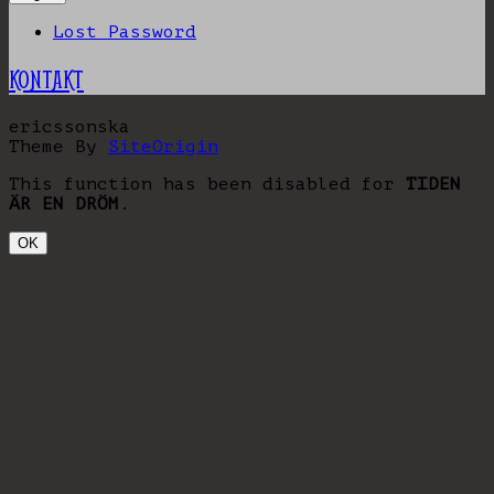
Lost Password
KONTAKT
ericssonska
Theme By
SiteOrigin
This function has been disabled for
TIDEN
ÄR EN DRÖM
.
OK