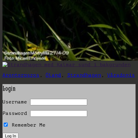
Arontorpsros
,
Öland
,
Strandhagen
,
Våradonis
Login
Username
Password
Remember Me