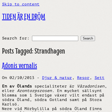
Skip to content
TIDEN ÄR EN DRÖM
Search for:
Posts Tagged:
Strandhagen
Adonis vernalis
On 02/10/2013 -
Djur & natur
,
Resor
,
Sett
En av Ölands
specialiteter är
Våradonisen
,
eller
Arontorpsrosen.
En mycket sällsynt
blomma som i Sverige växer vilt endast på
södra Öland, södra Gotland samt på Stora
Karlsö.
Nere vid Mörbylilla på södra Öland finns