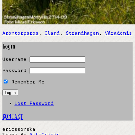
Arontorpsros
,
Öland
,
Strandhagen
,
Våradonis
Login
Username
Password
Remember Me
Lost Password
KONTAKT
ericssonska
Theme By
SiteOrigin