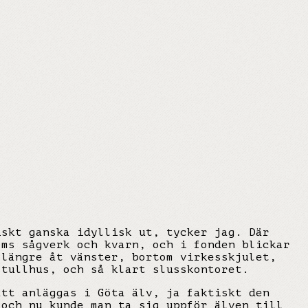
skt ganska idyllisk ut, tycker jag. Där
öms sågverk och kvarn, och i fonden blickar
 längre åt vänster, bortom virkesskjulet,
 tullhus, och så klart slusskontoret.
att anläggas i Göta älv, ja faktiskt den
 och nu kunde man ta sig uppför älven till