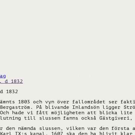
ag
d 1832
ämnts 1803 och vyn över fallområdet ser fakti
Bergaström. På blivande Inlandsön ligger Str
Och hade vi fått möjligheten att blicka lite
lutning till slussen fanns också Gästgiveri,
r den nämnda slussen, vilken var den första 
Karl IX:s kanal. 1607 ska den ha blivit klar