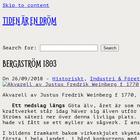
Skip to content
TIDEN ÄR EN DRÖM
Search for:
BERGASTRÖM 1803
On 26/09/2018 -
Historiskt
,
Industri & Föret
Akvarell av Justus Fredrik Weinberg f 1770, 
Ett nedslag längs
Göta älv, året är som n
kraftverket står idag häver sig älven utför 
Ströms säteri ner över denna livliga plats. 
hade vi fått se ett myller av sågverk. I ans
I bildens framkant bakom virkeskjulet skymta
första i hela landet, i hård konkurrens med 