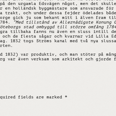
på den urgamla Edsvägen något, men det skull
r en holländsk byggmästare som ansvarade för
a trakt, och under dessa fejder ödelades båd
orge gick ju som bekant mitt i älven fram ti
1784.
”Med tillstånd av Allernådigste Konung 
Göteborgs stad ombyggd till större omfång 17
gra tillbaka fanns nu även en sluss intill d
 och de flesta sågar och kvarnar vid Lilla E
ag. 1832 togs Ströms kanal med två nya sluss
rten.
d 1832) var produktiv, och man stöter på mån
rg var även verksam som arkitekt och gjorde 
equired fields are marked
*