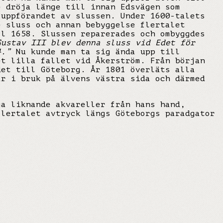
e dröja länge till innan Edsvägen som
 uppförandet av slussen. Under 1600-talets
e sluss och annan bebyggelse flertalet
ll 1658. Slussen reparerades och ombyggdes
Gustav III blev denna sluss vid Edet för
84.”
Nu kunde man ta sig ända upp till
et lilla fallet vid Åkerström. Från början
det till Göteborg. År 1801 överläts alla
ar i bruk på älvens västra sida och därmed
ga liknande akvareller från hans hand,
flertalet avtryck längs Göteborgs paradgator