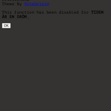
Theme By
SiteOrigin
This function has been disabled for
TIDEN
ÄR EN DRÖM
.
OK