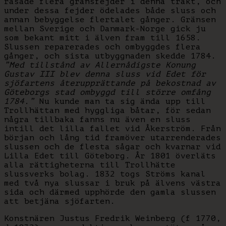
rasade flera gränsfejder i denna trakt, och
under dessa fejder ödelades både sluss och
annan bebyggelse flertalet gånger. Gränsen
mellan Sverige och Danmark-Norge gick ju
som bekant mitt i älven fram till 1658.
Slussen reparerades och ombyggdes flera
gånger, och sista utbyggnaden skedde 1784.
”Med tillstånd av Allernådigste Konung
Gustav III blev denna sluss vid Edet för
sjöfartens återupprättande på bekostnad av
Göteborgs stad ombyggd till större omfång
1784.”
Nu kunde man ta sig ända upp till
Trollhättan med hyggliga båtar, för sedan
några tillbaka fanns nu även en sluss
intill det lilla fallet vid Åkerström. Från
början och lång tid framöver utarrenderades
slussen och de flesta sågar och kvarnar vid
Lilla Edet till Göteborg. År 1801 överläts
alla rättigheterna till Trollhätte
slussverks bolag. 1832 togs Ströms kanal
med två nya slussar i bruk på älvens västra
sida och därmed upphörde den gamla slussen
att betjäna sjöfarten.
Konstnären Justus Fredrik Weinberg (f 1770,