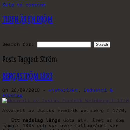
Skip to content
TIDEN ÄR EN DRÖM
Search for:
Posts Tagged:
Ström
BERGASTRÖM 1803
On 26/09/2018 -
Historiskt
,
Industri &
Företag
Akvarell av Justus Fredrik Weinberg f 1770, 
Ett nedslag längs
Göta älv, året är som
nämnts 1803 och vyn över fallområdet ser