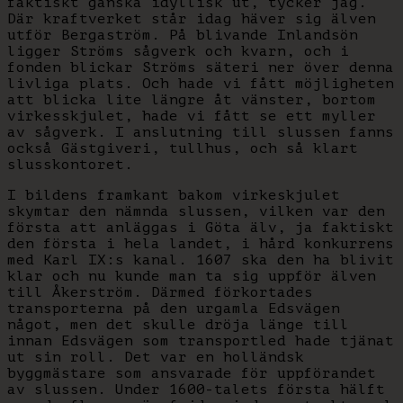
faktiskt ganska idyllisk ut, tycker jag.
Där kraftverket står idag häver sig älven
utför Bergaström. På blivande Inlandsön
ligger Ströms sågverk och kvarn, och i
fonden blickar Ströms säteri ner över denna
livliga plats. Och hade vi fått möjligheten
att blicka lite längre åt vänster, bortom
virkesskjulet, hade vi fått se ett myller
av sågverk. I anslutning till slussen fanns
också Gästgiveri, tullhus, och så klart
slusskontoret.
I bildens framkant bakom virkeskjulet
skymtar den nämnda slussen, vilken var den
första att anläggas i Göta älv, ja faktiskt
den första i hela landet, i hård konkurrens
med Karl IX:s kanal. 1607 ska den ha blivit
klar och nu kunde man ta sig uppför älven
till Åkerström. Därmed förkortades
transporterna på den urgamla Edsvägen
något, men det skulle dröja länge till
innan Edsvägen som transportled hade tjänat
ut sin roll. Det var en holländsk
byggmästare som ansvarade för uppförandet
av slussen. Under 1600-talets första hälft