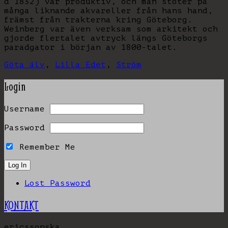
d 1832) var produktiv, och man stöter på
många liknande akvareller från hans hand,
främst från trakterna kring Göteborg.
Weinberg var även verksam som arkitekt och
gjorde flertalet avtryck längs Göteborgs
paradgator i början av 1800-talet.
Göta älv
,
Lilla Edet
,
Ström
Login
Username
Password
Remember Me
Lost Password
KONTAKT
ericssonska