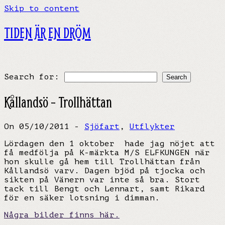
Skip to content
TIDEN ÄR EN DRÖM
Search for:
Kållandsö – Trollhättan
On 05/10/2011 -
Sjöfart
,
Utflykter
Lördagen den 1 oktober hade jag nöjet att
få medfölja på K-märkta M/S ELFKUNGEN när
hon skulle gå hem till Trollhättan från
Kållandsö varv. Dagen bjöd på tjocka och
sikten på Vänern var inte så bra. Stort
tack till Bengt och Lennart, samt Rikard
för en säker lotsning i dimman.
Några bilder finns här.