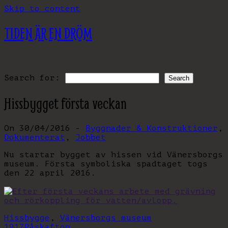
Skip to content
TIDEN ÄR EN DRÖM
Search for:
Hissbygget första veckan
On 30/04/2016 -
Byggnader & Konstruktioner
,
Dokumenterat
,
Jobbet
Nu startar bygget av hissen vid Vänersborgs
museum. Första symboliska spadtaget togs
den 22 april 2016.
Hissbygge
,
Vänersborgs museum
1917
Påskafton