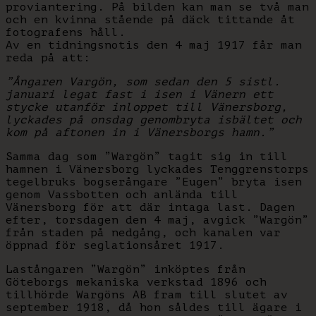
proviantering. På bilden kan man se två man
och en kvinna stående på däck tittande åt
fotografens håll.
Av en tidningsnotis den 4 maj 1917 får man
reda på att:
”Ångaren Vargön, som sedan den 5 sistl.
januari legat fast i isen i Vänern ett
stycke utanför inloppet till Vänersborg,
lyckades på onsdag genombryta isbältet och
kom på aftonen in i Vänersborgs hamn.”
Samma dag som ”Wargön” tagit sig in till
hamnen i Vänersborg lyckades Tenggrenstorps
tegelbruks bogserångare ”Eugen” bryta isen
genom Vassbotten och anlända till
Vänersborg för att där intaga last. Dagen
efter, torsdagen den 4 maj, avgick ”Wargön”
från staden på nedgång, och kanalen var
öppnad för seglationsåret 1917.
Lastångaren ”Wargön” inköptes från
Göteborgs mekaniska verkstad 1896 och
tillhörde Wargöns AB fram till slutet av
september 1918, då hon såldes till ägare i