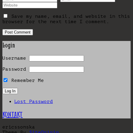
Save my name, email, and website in this
browser for the next time I comment.
Login
Username
Password
Remember Me
Lost Password
KONTAKT
ericssonska
Theme By
SiteOrigin