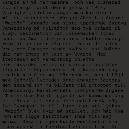
längre än på mannaminne, och var planerad
att stänga först den 8 januari 1917.
Vanligtvis vinterstängde man kanalen i
mitten av december. Wargön AB:s lastångare
”Wargön” lämnade som sista uppgående fartyg
Vänersborg på nyårafton med två pråmar på
släp. Destination var Tössebäcken strax
söder om Åmål, där pråmarna skulle undergå
reparation under vintern. Resan dit gick
bra, och ångaren vände sydvart mot Snäcke,
där man intog en last av kvarts. När
återresan mot Vänersborg inletts
överraskades man av en snöstorm och blev
liggande i Köpmannebro. Nästkommande dag
avgick man åter mot Vänersborg, men i höjd
med Grönvik lyckades inte ångaren forcera
det isband som nu bildats vid inloppet till
Vänersborg. Kanalverkets isbrytande ångare
”Trollhätte Kanal” gjorde nästkommande dag
ett försök att bryta isen och bereda väg
för ”Wargön” in till hamn utan att lyckas.
”Wargön” blev kvar på stället, och här kom
hon att ligga fastfrusen ända till maj
månad. Besättningen kunde emellertid via
isen uppehålla förbindelsen med land för