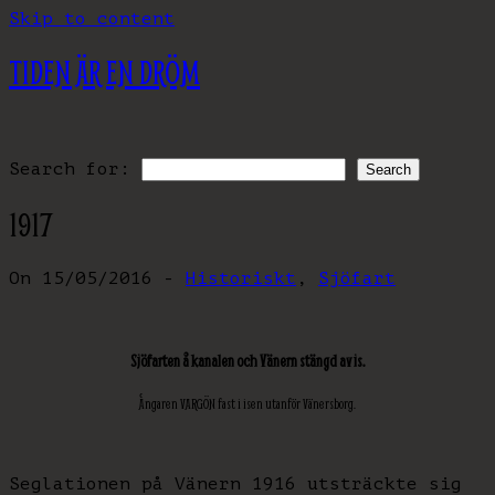
Skip to content
TIDEN ÄR EN DRÖM
Search for:
1917
On 15/05/2016 -
Historiskt
,
Sjöfart
Sjöfarten å kanalen och Vänern stängd av is.
Ångaren VARGÖN fast i isen utanför Vänersborg.
Seglationen på Vänern 1916 utsträckte sig