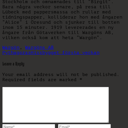
Stockholm och omnamnades till ”Birgit”.
Bara några veckor senare, på resa till
Lübeck med pappersmassa och rullar med
tidningspapper, kolliderar hon med ångaren
”Alice” i Öresund och sjunker till botten
inom 15 minuter. 1919 levererades en ny
ångare från Götaverken till Wargöns AB,
vilken också kom att heta ”Wargön”.
Wargön
,
Wargöns AB
Pythagoras
Hissbygget första veckan
Leave a Reply
Your email address will not be published.
Required fields are marked
*