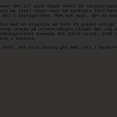
onen den 2/7 gick något snett på lastfartyge
ste ha skett strax norr om centrala Trollhät
 böj i fartygsleden. Men som sagt, det är ba
tan med en slagsida på runt 25 grader enligt
ning senare på eftermiddagen visade det sig 
ddningsverket pumpade för fullt tryck, ändå 
rna i skrovet.
 folk, och alla fartyg går med lots i kanale