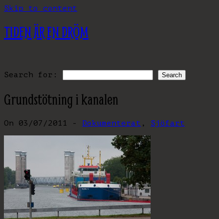
Skip to content
TIDEN ÄR EN DRÖM
Search for:
Grundstötning i kanalen
On 03/07/2011 -
Dokumenterat
,
Sjöfart