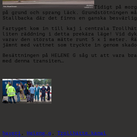
Tidigt på morg
på grund och sprang läck. Grundstötningen må
Stallbacka där det finns en ganska besvärlig
Fartyget kom in till kaj i centrala Trollhät
liten räddning i detta prekära läge! Vid dyk
varav den största mätte runt 5 x 1 meter. Rä
jämnt med vattnet som tryckte in genom skado
Besättningen på HELENE G såg ut att vara bra
med denna transiten…
haveri
,
Helene g
,
Trollhätte kanal