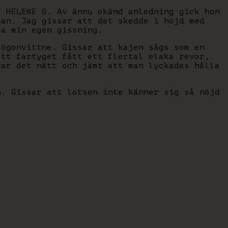
t HELENE G. Av ännu okänd anledning gick hon
tan. Jag gissar att det skedde i höjd med
ra min egen gissning.
 ögonvittne. Gissar att kajen sågs som en
att fartyget fått ett flertal elaka revor,
var det nätt och jämt att man lyckades hålla
n. Gissar att lotsen inte känner sig så nöjd