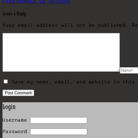
FYRBJÖRN
ALA på nedgång
Leave a Reply
Your email address will not be published.
R
Save my name, email, and website in this 
Login
Username
Password