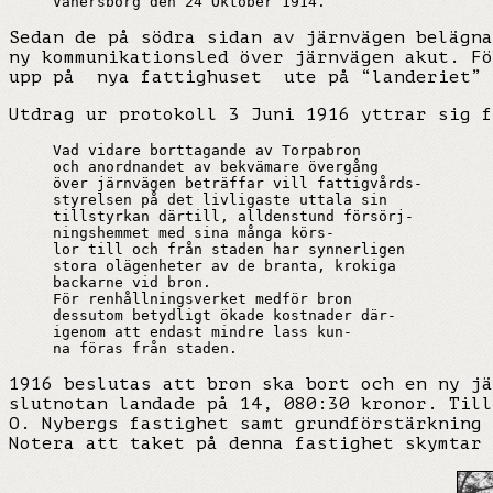
Vänersborg den 24 Oktober 1914.
Sedan de på södra sidan av järnvägen belägna
ny kommunikationsled över järnvägen akut. Fö
upp på nya fattighuset ute på “landeriet” H
Utdrag ur protokoll 3 Juni 1916 yttrar sig f
Vad vidare borttagande av Torpabron

och anordnandet av bekvämare övergång

över järnvägen beträffar vill fattigvårds-

styrelsen på det livligaste uttala sin

tillstyrkan därtill, alldenstund försörj-

ningshemmet med sina många körs-

lor till och från staden har synnerligen

stora olägenheter av de branta, krokiga

backarne vid bron.

För renhållningsverket medför bron

dessutom betydligt ökade kostnader där-

igenom att endast mindre lass kun-

na föras från staden.
1916 beslutas att bron ska bort och en ny jä
slutnotan landade på 14, 080:30 kronor. Till
O. Nybergs fastighet samt grundförstärkning 
Notera att taket på denna fastighet skymtar 