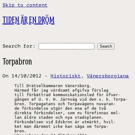
Skip to content
TIDEN ÄR EN DRÖM
Search for:
Torpabron
On 14/10/2012 -
Historiskt
,
Vänersborgiana
Till Drätselkammaren Vänersborg.

Härmed får jag vördsamt afgifva förslag

till förbättrad kommunikationsled för öfver-

gången af U. V. H. Järnväg vid den s. k. Torpa-

bron. Torpagatans och Torpavägens nuvaran-

de förbindelse utgör den ena af de två

direkta förbindelser, som nu förefinnas mel-

lan äldre staden och nya stadsplanen.

Förbindelsen vid Edsbron är utmärkt, hvil-

ket man däremot icke kan säga om Torpa-

bron.
