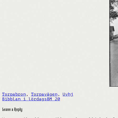
Torpabron
,
Torpavägen
,
Uvhj
Bibblan i lördags
BM 20
Leave a Reply