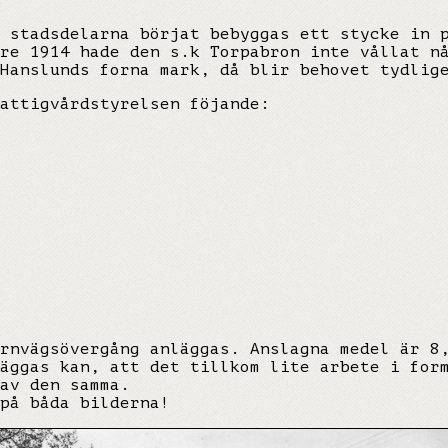
 stadsdelarna börjat bebyggas ett stycke in 
re 1914 hade den s.k Torpabron inte vållat n
anslunds forna mark, då blir behovet tydlig
attigvårdstyrelsen föjande:
rnvägsövergång anläggas. Anslagna medel är 8
äggas kan, att det tillkom lite arbete i for
av den samma.
på båda bilderna!