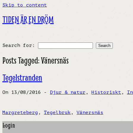
Skip to content
TIDEN ÄR EN DRÖM
Search for:
Posts Tagged:
Vänersnäs
Tegelstranden
On 13/08/2016 -
Djur & natur
,
Historiskt
,
In
Margreteberg
,
Tegelbruk
,
Vänersnäs
Login