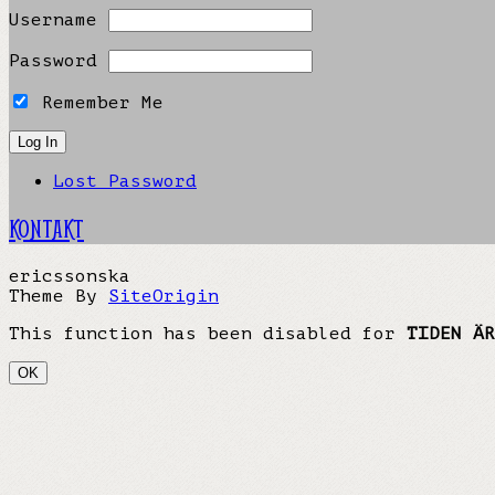
Username
Password
Remember Me
Lost Password
KONTAKT
ericssonska
Theme By
SiteOrigin
This function has been disabled for
TIDEN ÄR
OK