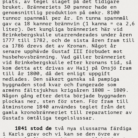
plats, av tegel slaget på det tidigare
bruket. Bränneriets 30 pannor hade en
genomsnittlig produktion på omkr. 8100
tunnor spannmål per år. En tunna spannmål
gav ca 18 kannor brännvin (1 kanna = ca 2,6
liter). Det kungliga bränneriet här vid
Brinkebergskulle utarrenderades under åren
1777 till 1782, och de sista åren fram till
ca 1786 drevs det av Kronan. Något år
senare upphävde Gustaf III förbudet mot
husbehovsbränning. Vad gäller bränneriet
vid Brinkebergskulle efter kronans tid, så
kom detta att drivas av Haij på Onsjö fram
till år 1800, då det enligt uppgift
nedlades. Den säkert ganska så pampiga
byggnaden stod kvar och fungerade som
arméns fältsjukhus krigsåren 1808 – 1809.
Någon gång efter detta började byggnaden
plockas ner, sten för sten. För fram till
åtminstone 1840 användes teglet från det
gamla kronobränneriet till reparationer av
Gustafs ömtåliga tegelslussar.
1841 stod de
två nya slussarna färdiga
i Karls grav och vi kan se den övre av