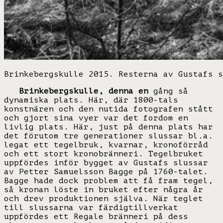
Brinkebergskulle 2015. Resterna av Gustafs s
Brinkebergskulle, denna en
gång så
dynamiska plats. Här, där 1800-tals
konstnären och den nutida fotografen stått
och gjort sina vyer var det fordom en
livlig plats. Här, just på denna plats har
det förutom tre generationer slussar bl.a.
legat ett tegelbruk, kvarnar, kronoförråd
och ett stort kronobränneri. Tegelbruket
uppfördes inför bygget av Gustafs slussar
av Petter Samuelsson Bagge på 1760-talet.
Bagge hade dock problem att få fram tegel,
så kronan löste in bruket efter några år
och drev produktionen själva. När teglet
till slussarna var färdigtillverkat
uppfördes ett Regale bränneri på dess