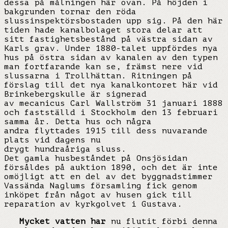
dessa på målningen här ovan. På höjden i
bakgrunden tornar den röda
slussinspektörsbostaden upp sig. På den här
tiden hade kanalbolaget stora delar att
sitt fastighetsbestånd på västra sidan av
Karls grav. Under 1880-talet uppfördes nya
hus på östra sidan av kanalen av den typen
man fortfarande kan se, främst nere vid
slussarna i Trollhättan. Ritningen på
förslag till det nya kanalkontoret här vid
Brinkebergskulle är signerad
av mecanicus Carl Wallström 31 januari 1888
och fastställd i Stockholm den 13 februari
samma år. Detta hus och några
andra flyttades 1915 till dess nuvarande
plats vid dagens nu
drygt hundraåriga sluss.
Det gamla husbeståndet på Onsjösidan
försåldes på auktion 1890, och det är inte
omöjligt att en del av det byggnadstimmer
Vassända Naglums församling fick genom
inköpet från något av husen gick till
reparation av kyrkgolvet i Gustava.
Mycket vatten har
nu flutit förbi denna