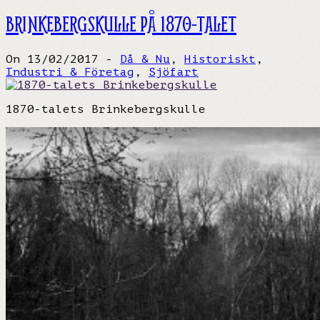
BRINKEBERGSKULLE PÅ 1870-TALET
On 13/02/2017 -
Då & Nu
,
Historiskt
,
Industri & Företag
,
Sjöfart
1870-talets Brinkebergskulle