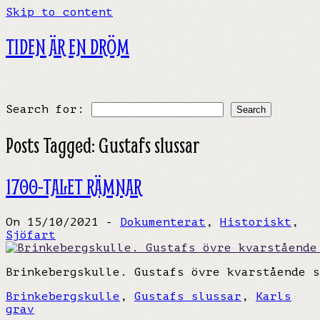
Skip to content
TIDEN ÄR EN DRÖM
Search for:
Posts Tagged:
Gustafs slussar
1700-TALET RÄMNAR
On 15/10/2021 -
Dokumenterat
,
Historiskt
,
Sjöfart
Brinkebergskulle. Gustafs övre kvarstående s
Brinkebergskulle
,
Gustafs slussar
,
Karls
grav