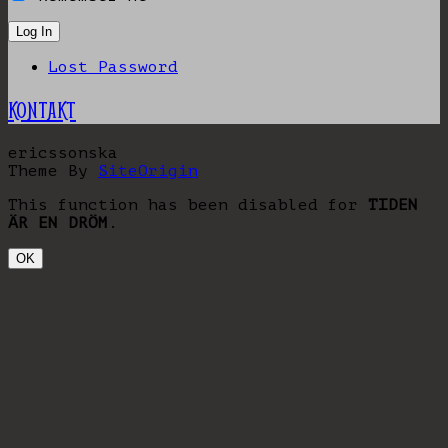
Lost Password
KONTAKT
ericssonska
Theme By
SiteOrigin
This function has been disabled for
TIDEN
ÄR EN DRÖM
.
OK