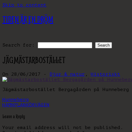
Skip to content
TIDEN ÄR EN DRÖM
Search for:
JÄGMÄSTARBOSTÄLLET
On 28/06/2017 -
Djur & natur
,
Historiskt
Jägmästarbostället Bergagården på Hunneberg 
Hunneberg
HAMNPLAN
KÖRVÄGEN
Leave a Reply
Your email address will not be published.