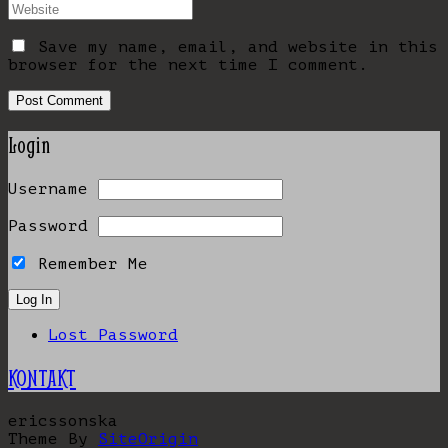
Save my name, email, and website in this
browser for the next time I comment.
Login
Username
Password
Remember Me
Lost Password
KONTAKT
ericssonska
Theme By
SiteOrigin