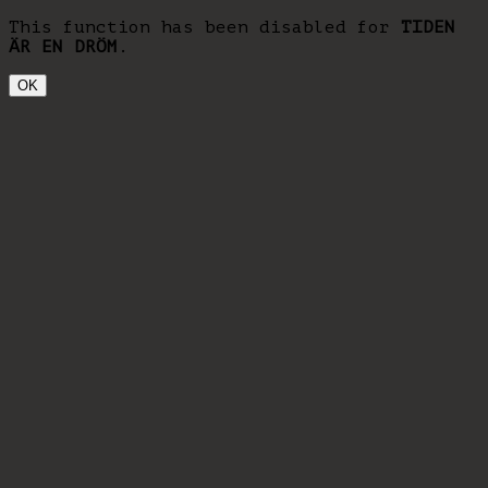
This function has been disabled for
TIDEN
ÄR EN DRÖM
.
OK