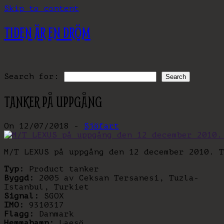
Skip to content
TIDEN ÄR EN DRÖM
Search for:
TANKER PÅ UPPGÅNG
On 12/07/2018 -
Sjöfart
M/T LEXUS på uppgång den 12 december 2010. T
Typ:
Product tanker
Byggd:
2005 av Ceksan Tersanesi, Tuzla-
Istanbul, Turkiet
Signal:
SGOX
IMO:
9310317
Flagg:
Danmark
Hemmahamn:
Laesö