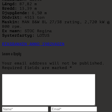
Längd:
87,82 m
Bredd:
13,39 m
Djupgående:
6,50 m
Dödvikt:
4513 ton
Maskin:
MAN B&W 8L 27/38 rating, 2,720 kW @
800 rpm.
Ex namn:
STOC Regina
Systerfartyg:
LOTUS
RIKSBANKEN ANNO 1902
HAGEN
Leave a Reply
Your email address will not be published.
Required fields are marked
*