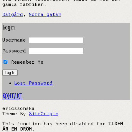
gamla fabriken.
Dafgård
,
Norra gatan
Login
Username
Password
Remember Me
Lost Password
KONTAKT
ericssonska
Theme By
SiteOrigin
This function has been disabled for
TIDEN
ÄR EN DRÖM
.