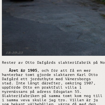
Rester av Otto Dafgårds slakterifabrik på No
Året är 1905
, och för att få en mer
hanterbar tomt gjorde slaktaren Karl Otto
Dafgård ett jordutbyte med Vänersborgs
stad. Inte långt därefter, omkring 1907,
uppförde Otto en praktfull villa i
nyrenässans på adress Edsgatan 55.
Slakterifabriken på samma tomt kom nog till
i samma veva skulle jag tro. Villan är ju
som bekant välbehållen, värre då med den