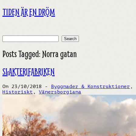
Skip
TIDEN ÄR EN DRÖM
to
content
Search
for:
Posts Tagged:
Norra gatan
SLAKTERIFABRIKEN
On 23/10/2018 -
Byggnader & Konstruktioner
,
Historiskt
,
Vänersborgiana