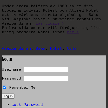
Under andra hälften av 1800-talet drev
bröderna Ludvig, Robert och Alfred Nobel
ett av världens största oljebolag i Baku
vid Kaspiska havet i nuvarande republiken
Azerbajdzjan…
Läs vidare >
En bra sida om man vill fördjupa sig lite
kring bröderna Nobel finns
här >
Azerbajdzjan
,
Baku
,
Nobel
,
Olja
Login
Username
Password
Remember Me
Lost Password