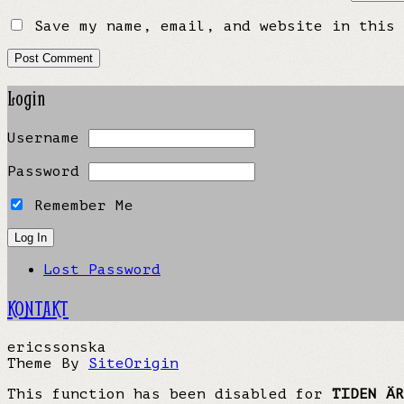
Save my name, email, and website in this 
Login
Username
Password
Remember Me
Lost Password
KONTAKT
ericssonska
Theme By
SiteOrigin
This function has been disabled for
TIDEN ÄR