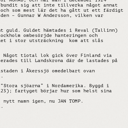
för NOHAB, och när man i december 1924
 bundit sig att inte tillverka något annat
 och som mest lär det ha gått ut ett färdigt
 den – Gunnar W Andersson, vilken var
nt guld. Guldet hämtades i Reval (Tallinn)
tockholm ombesörjde hanteringen och
det i stor utsträckning kom att slås
. Något tiotal lok gick över Finland via
terades till Landskrona där de lastades på
kstaden i Åkerssjö omedelbart ovan
a.
 “Stora sjöarna” i Nordamerika. Byggd i
923); fartyget börjar hur som helst sina
2 nytt namn igen, nu JAN TOMP.
t.