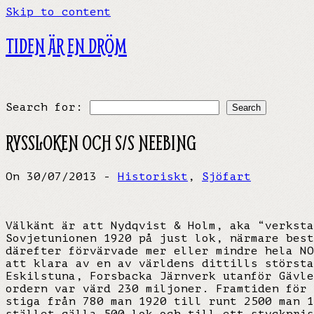
Skip to content
TIDEN ÄR EN DRÖM
Search for:
RYSSLOKEN OCH S/S NEEBING
On 30/07/2013 -
Historiskt
,
Sjöfart
Välkänt är att Nydqvist & Holm, aka “verksta
Sovjetunionen 1920 på just lok, närmare best
därefter förvärvade mer eller mindre hela NO
att klara av en av världens dittills största
Eskilstuna, Forsbacka Järnverk utanför Gävle
ordern var värd 230 miljoner. Framtiden för 
stiga från 780 man 1920 till runt 2500 man 1