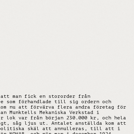
 att man fick en stororder från
re som förhandlade till sig ordern och
kom nu att förvärva flera andra företag för
man Munktells Mekaniska Verkstad i
er lok var från början 230.000 kr, och hela
ögt, såg ljus ut. Antalet anställda kom att
politiska skäl att annulleras, till att i