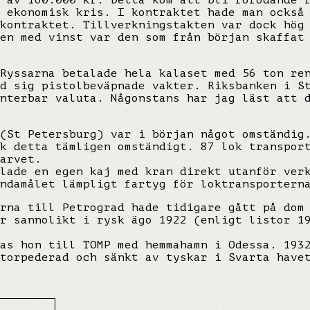
 av 160.000 kr. Detta kom att bli förödande 
 ekonomisk kris. I kontraktet hade man också
kontraktet. Tillverkningstakten var dock hög
en med vinst var den som från början skaffat
Ryssarna betalade hela kalaset med 56 ton re
d sig pistolbeväpnade vakter. Riksbanken i S
anterbar valuta. Någonstans har jag läst att 
(St Petersburg) var i början något omständig
k detta tämligen omständigt. 87 lok transpor
arvet.
lade en egen kaj med kran direkt utanför ver
ndamålet lämpligt fartyg för loktransportern
rna till Petrograd hade tidigare gått på dom
r sannolikt i rysk ägo 1922 (enligt listor 1
as hon till TOMP med hemmahamn i Odessa. 193
torpederad och sänkt av tyskar i Svarta have