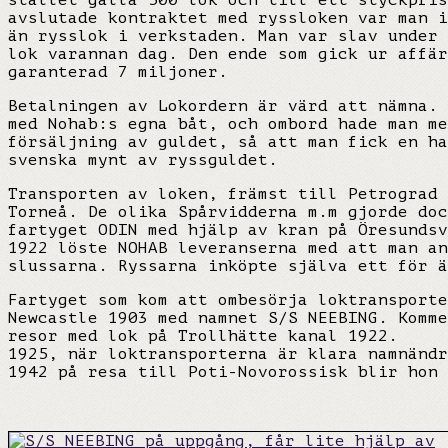
stället gälla 500 lok och till ett styckpris
avslutade kontraktet med ryssloken var man i
än rysslok i verkstaden. Man var slav under 
lok varannan dag. Den ende som gick ur affär
garanterad 7 miljoner.
Betalningen av Lokordern är värd att nämna. 
med Nohab:s egna båt, och ombord hade man me
försäljning av guldet, så att man fick en h
svenska mynt av ryssguldet.
Transporten av loken, främst till Petrograd 
Torneå. De olika Spårvidderna m.m gjorde doc
fartyget ODIN med hjälp av kran på Öresundsv
1922 löste NOHAB leveranserna med att man an
slussarna. Ryssarna inköpte själva ett för ä
Fartyget som kom att ombesörja loktransporte
Newcastle 1903 med namnet S/S NEEBING. Komme
resor med lok på Trollhätte kanal 1922.
1925, när loktransporterna är klara namnändr
1942 på resa till Poti-Novorossisk blir hon 