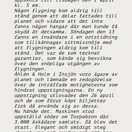
uppsköts till tisdagen den 1 april
kl. 5 em.
Någon flygning kom aldrig till
stånd genom att delar fattades till
planet och vidare att det inte
fanns någon hangar där man kunde få
skydd åt detsamma. Söndagen den 13
fanns en insändare i en ortstidning
som tillkännagav sittmissnöje med
att flygningen aldrig kom till
stånd. Det var de som tecknat
garantier, som kände sig besvikna
över den snöpliga utgången av
flygningen.
Åhlén & Holm i Insjön voro ägare av
planet och lämnade en redogörelse
över de inträffade motigheterna som
hindrat uppstigningarna. En ny
uppstigning utlovades den 26 april
och de som förut köpt biljetter
fick då använda sig av dessa.
Nu hände det. Maskinen stod
uppställd söder om Torpabron där
3.000 åskådare samlats. Så blev det
start. Elegant och smidigt steg