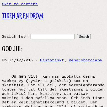
Skip to content
TIDEN ÄR EN DRÖM
Search for:
GOD JUL
On 23/12/2016 -
Historiskt
,
Vänersborgiana
Om man vill
, kan man uppfatta denna
vackra vy (tyvärr i gråskala) som en
skämtbild. För all del, den aeroplanfarande
tomten hör väl till det skämtsamma i bilden
och likaså hans kamrater, som valsar
omkring i den nyfallna snön. Och ändå finns
det en verklighetsbakgrund i bilden. Den
markerar nämligen året 1913, då kapten Hugo