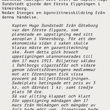
Sundstedt gjorde den första flygningen i
Vänersborg.
Nedan återges en ögonvittnesskildring från
denna händelse.
Kapten Hugo Sundstedt från Göteborg
var den förste flygare, som
planerade en uppstigning med sitt
aeroplan i Vänersborg. För att den
ekonomiska sidan i saken skulle
klaras måste en garantiteckning
ske. Även detta gick braoch
uppstigningen utannonserades till
den 17 mars 1913. Biljetter såldes
i Dahlborgs cigarraffär och vidare
genom idrottsföreningens medlemmar
mot att föreningen fick vissa
procent på biljettförsäljningen.
Sadelplats betingade ett pris av 3
kr, och därnäst 1 kr. samt tredje
plats 50 öre.
Så var allting klappat och klart
för uppstigning måndagen den 17
mars från Holmängen och mängder av
folk hade mött upp. Signaturen hade