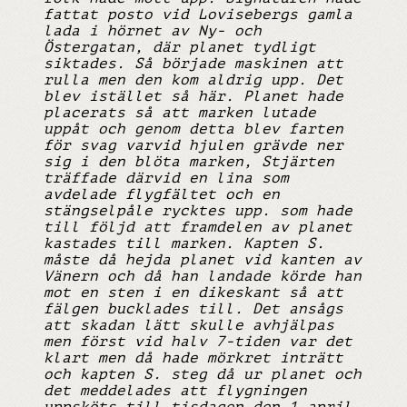
fattat posto vid Lovisebergs gamla
lada i hörnet av Ny- och
Östergatan, där planet tydligt
siktades. Så började maskinen att
rulla men den kom aldrig upp. Det
blev istället så här. Planet hade
placerats så att marken lutade
uppåt och genom detta blev farten
för svag varvid hjulen grävde ner
sig i den blöta marken, Stjärten
träffade därvid en lina som
avdelade flygfältet och en
stängselpåle rycktes upp. som hade
till följd att framdelen av planet
kastades till marken. Kapten S.
måste då hejda planet vid kanten av
Vänern och då han landade körde han
mot en sten i en dikeskant så att
fälgen bucklades till. Det ansågs
att skadan lätt skulle avhjälpas
men först vid halv 7-tiden var det
klart men då hade mörkret inträtt
och kapten S. steg då ur planet och
det meddelades att flygningen