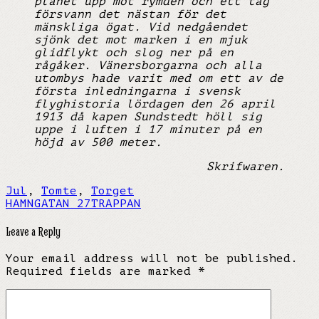
planet upp mot rymden och ett tag
försvann det nästan för det
mänskliga ögat. Vid nedgåendet
sjönk det mot marken i en mjuk
glidflykt och slog ner på en
rågåker. Vänersborgarna och alla
utombys hade varit med om ett av de
första inledningarna i svensk
flyghistoria lördagen den 26 april
1913 då kapen Sundstedt höll sig
uppe i luften i 17 minuter på en
höjd av 500 meter.
Skrifwaren.
Jul
,
Tomte
,
Torget
HAMNGATAN 27
TRAPPAN
Leave a Reply
Your email address will not be published.
Required fields are marked
*