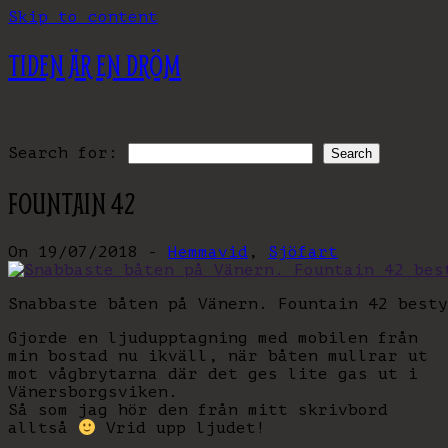
Skip to content
TIDEN ÄR EN DRÖM
Search for:
FOUNTAIN 42
On 19/07/2018 -
Hemmavid
,
Sjöfart
Snabbaste båten på Vänern. Fountain 42 besty
Gjorde en ljudupptagning med mobilen från
min bostad nu ikväll, när båten mullrar ut
mot vågbrytarna där det ges lite gas ut i
Vänersborgsviken.
Så som jag hör den från mitt skrivbord
alltså
Vrid upp ljudet!