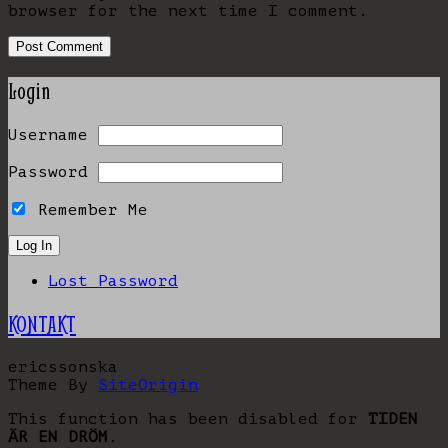
browser for the next time I comment.
Login
Username
Password
Remember Me
Lost Password
KONTAKT
ericssonska
Theme By
SiteOrigin
This function has been disabled for
TIDEN
ÄR EN DRÖM
.