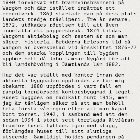
1840 förvärvat ett brännvinsbränneri på
Wargön och där istället inrättat ett
cementverk. 1869 startade man på dess plats
landets tredje träsliperi. Tre år senare,
1872, utökades rörelsen till att även
innefatta ett pappersbruk. 1874 bildas
Wargöns aktiebolag och resten är som man
säger, historia… Bröderna Ericsons tid på
Wargön är överspelad vid årsskiftet 1876-77
och den starka kopplingen till bygden
upphör helt då John lämnar Nygård för att
bli landshövding i Jämtlands län 1882.
Hur det var ställt med kontor innan den
aktuella byggnaden uppfördes är för mig
obekant. 1888 uppfördes i vart fall en
pampig tornförsedd kontorsbyggnad i tegel.
Huset byggdes om radikalt runt 1915, men
jag är tämligen säker på att man behöll
hela första våningen efter att man kapat
bort tornet. 1942, i samband med att den
sedan 1934 i stort sett torrlagda älvfåran
framför huset fylldes igen med slagg,
förlängdes huset till sitt slutliga
utseende. Samtidigt höjdes pendangen på