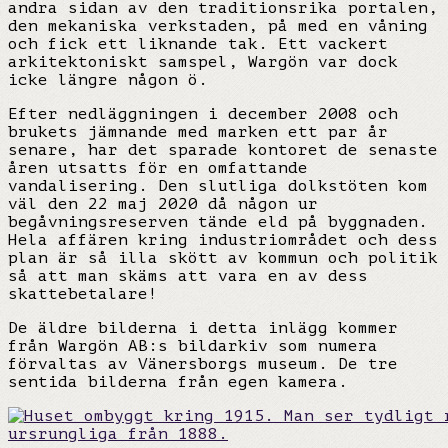
andra sidan av den traditionsrika portalen,
den mekaniska verkstaden, på med en våning
och fick ett liknande tak. Ett vackert
arkitektoniskt samspel, Wargön var dock
icke längre någon ö.
Efter nedläggningen i december 2008 och
brukets jämnande med marken ett par år
senare, har det sparade kontoret de senaste
åren utsatts för en omfattande
vandalisering. Den slutliga dolkstöten kom
väl den 22 maj 2020 då någon ur
begåvningsreserven tände eld på byggnaden.
Hela affären kring industriområdet och dess
plan är så illa skött av kommun och politik
så att man skäms att vara en av dess
skattebetalare!
De äldre bilderna i detta inlägg kommer
från Wargön AB:s bildarkiv som numera
förvaltas av Vänersborgs museum. De tre
sentida bilderna från egen kamera.