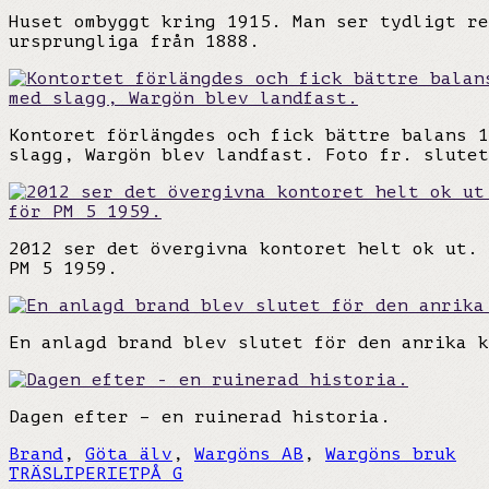
Huset ombyggt kring 1915. Man ser tydligt re
ursprungliga från 1888.
Kontoret förlängdes och fick bättre balans 1
slagg, Wargön blev landfast. Foto fr. slutet
2012 ser det övergivna kontoret helt ok ut. 
PM 5 1959.
En anlagd brand blev slutet för den anrika k
Dagen efter – en ruinerad historia.
Brand
,
Göta älv
,
Wargöns AB
,
Wargöns bruk
TRÄSLIPERIET
PÅ G