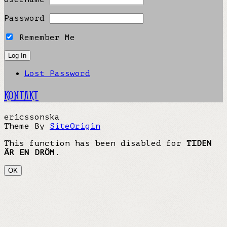
Password
Remember Me
Lost Password
KONTAKT
ericssonska
Theme By
SiteOrigin
This function has been disabled for
TIDEN
ÄR EN DRÖM
.
OK